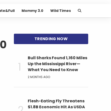
ate&Full
Mommy 3.0
Wild Times
30
Bull Sharks Found 1,160 Miles
Up the Mississippi River—
What You Need to Know
2 MONTHS AGO
Flesh-Eating Fly Threatens
$1.8B Economic Hit As USDA