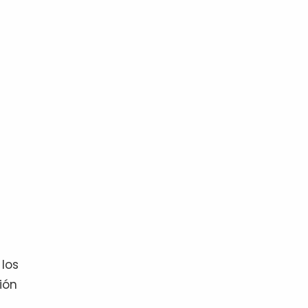
los
ión