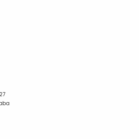
 27
taba