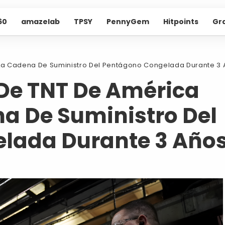
60
amazelab
TPSY
PennyGem
Hitpoints
Gr
: La Cadena De Suministro Del Pentágono Congelada Durante 3
 De TNT De América
na De Suministro Del
lada Durante 3 Año