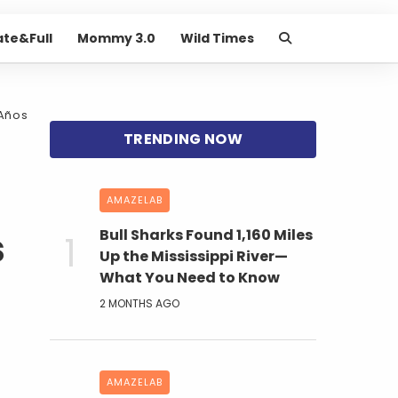
ate&Full
Mommy 3.0
Wild Times
 Años
AMAZELAB
s
Bull Sharks Found 1,160 Miles
Up the Mississippi River—
What You Need to Know
2 MONTHS AGO
AMAZELAB