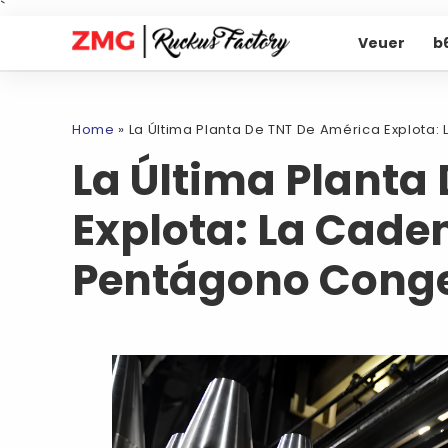
`
Veuer
b
Home
»
La Última Planta De TNT De América Explota
La Última Planta
Explota: La Cade
Pentágono Conge