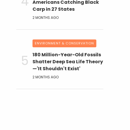
Americans Catching Black
Carp in 27 States
2 MONTHS AGO
ENVIRONMENT & CONSERVATION
180 Million-Year-Old Fossils
Shatter Deep Sea Life Theory
—'It Shouldn't Exist'
2 MONTHS AGO