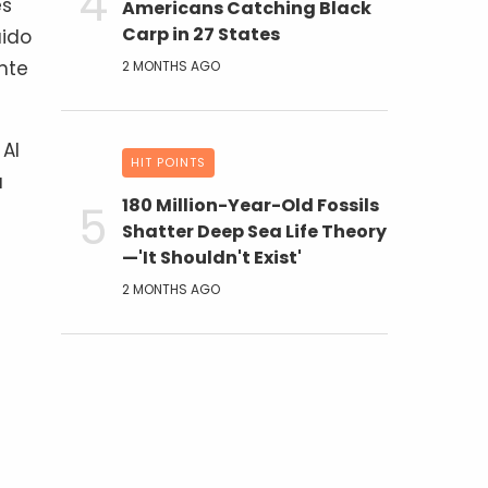
es
Americans Catching Black
Carp in 27 States
uido
nte
2 MONTHS AGO
 Al
HIT POINTS
a
180 Million-Year-Old Fossils
Shatter Deep Sea Life Theory
—'It Shouldn't Exist'
2 MONTHS AGO