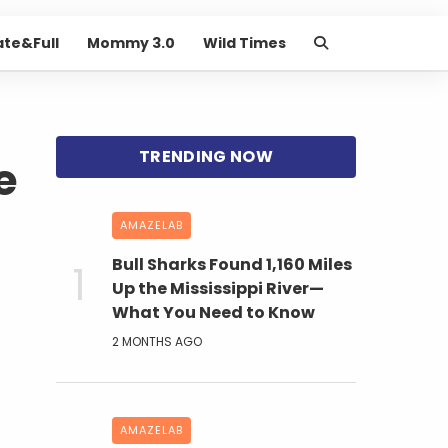
ate&Full
Mommy 3.0
Wild Times
e
AMAZELAB
Bull Sharks Found 1,160 Miles
Up the Mississippi River—
What You Need to Know
2 MONTHS AGO
AMAZELAB